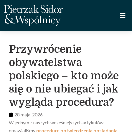
Przywrócenie
obywatelstwa
polskiego – kto może
się o nie ubiegać i jak
wygląda procedura?
28 maja, 2026
W jednym z naszych wcześniejszych artykułów
omawialiśmy
procedurę potwierdzenia posiadania